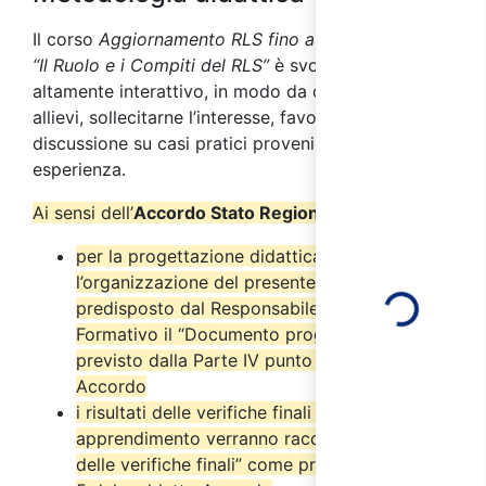
Il corso
Aggiornamento RLS fino a 50 dipendenti
“Il Ruolo e i Compiti del RLS”
è svolto con metodo
altamente interattivo, in modo da coinvolgere gli
allievi, sollecitarne l’interesse, favorire la
discussione su casi pratici provenienti dalla loro
esperienza.
Ai sensi dell’
Accordo Stato Regioni del 17/4/2025
:
per la progettazione didattica e
Loading...
l’organizzazione del presente corso è stato
predisposto dal Responsabile del Progetto
Formativo il “Documento progettuale” come
previsto dalla Parte IV punto 2.6 del suddetto
Accordo
i risultati delle verifiche finali di
apprendimento verranno raccolti nel “Verbale
delle verifiche finali” come previsto dal punto