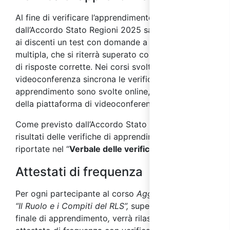
Al fine di verificare l’apprendimento, come previsto
dall’Accordo Stato Regioni 2025 sarà sottoposto
ai discenti un test con domande a risposta
multipla, che si riterrà superato con almeno il 70%
di risposte corrette. Nei corsi svolti in
videoconferenza sincrona le verifiche di
apprendimento sono svolte online, per mezzo
della piattaforma di videoconferenza.
Come previsto dall’Accordo Stato Regioni 2025, i
risultati delle verifiche di apprendimento saranno
riportate nel “
Verbale delle verifiche finali
”.
Attestati di frequenza
Per ogni partecipante al corso
Aggiornamento RLS
“Il Ruolo e i Compiti del RLS”,
superata la verifica
finale di apprendimento
,
verrà rilasciato un