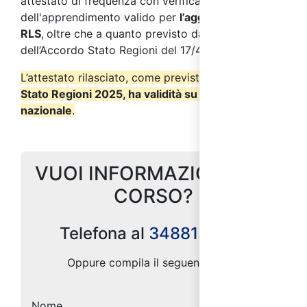
attestato di frequenza con verifica
dell'apprendimento valido per
l’aggiornamento
RLS
,
oltre che a quanto previsto dall’Allegato III
dell’Accordo Stato Regioni del 17/4/25
.
L’attestato rilasciato, come previsto dall’
Accordo
Stato Regioni 2025, ha validità su tutto il territorio
nazionale
.
VUOI INFORMAZIONI SUL
CORSO?
Telefona al
3488131643
Oppure compila il seguente form:
Nome