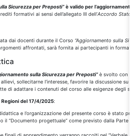
lla Sicurezza per Preposti”
è valido per l’aggiornamento 
editi formativi ai sensi dell’allegato III dell’
Accordo Stato R
zata dai docenti durante il Corso
“Aggiornamento sulla Sicu
rgomenti affrontati, sarà fornita ai partecipanti in formato d
tica
iornamento sulla Sicurezza per Preposti”
è svolto con me
llievi, sollecitarne l’interesse, favorire la discussione su ca
te di adattare i contenuti del corso alle esigenze degli stes
 Regioni del 17/4/2025
:
didattica e l’organizzazione del presente corso è stato pre
o il “Documento progettuale” come previsto dalla Parte IV
iche finali di apprendimento verranno raccolti nel “Verbale del