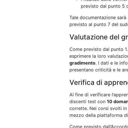
previsto dal punto 5
Tale documentazione sarà c
previsto al punto 7 del su
Valutazione del g
Come previsto dal punto 1.5
esprimere la loro valutazi
gradimento
. I dati e le i
presentano criticità e le ar
Verifica di appre
Al fine di verificare l’appr
discenti test con
10 doma
corrette. Nei corsi svolti 
mezzo della piattaforma d
Come previsto dall’Accordo 