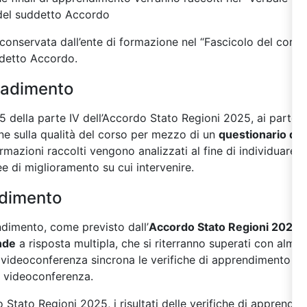
 del suddetto Accordo
onservata dall’ente di formazione nel “Fascicolo del cors
ddetto Accordo.
radimento
 della parte IV dell’Accordo Stato Regioni 2025, ai partecip
one sulla qualità del corso per mezzo di un
questionario di 
nformazioni raccolti vengono analizzati al fine di individuare 
ee di miglioramento su cui intervenire.
ndimento
endimento, come previsto dall’
Accordo Stato Regioni 2025
,
nde
a risposta multipla, che si riterranno superati con almen
in videoconferenza sincrona le verifiche di apprendimento so
i videoconferenza.
Stato Regioni 2025, i risultati delle verifiche di apprendi