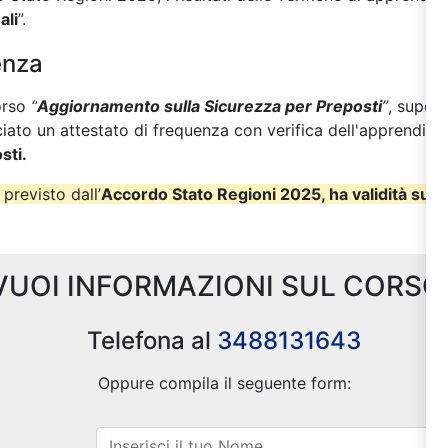
ali
”.
enza
orso
“
Aggiornamento sulla Sicurezza per Preposti
”
, supera
sciato un attestato di frequenza con verifica dell'apprendime
sti.
 previsto dall’
Accordo Stato Regioni 2025, ha validità su tut
VUOI INFORMAZIONI SUL CORSO
Telefona al
3488131643
Oppure compila il seguente form: