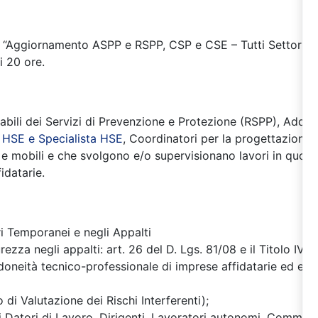
ng “Aggiornamento ASPP e RSPP, CSP e CSE – Tutti Settori A
i 20 ore.
sabili dei Servizi di Prevenzione e Protezione (RSPP), Addett
HSE e Specialista HSE
, Coordinatori per la progettazione e
i e mobili e che svolgono e/o supervisionano lavori in quota,
idatarie.
i Temporanei e negli Appalti
ezza negli appalti: art. 26 del D. Lgs. 81/08 e il Titolo IV;
ll’idoneità tecnico-professionale di imprese affidatarie ed ese
di Valutazione dei Rischi Interferenti);
di Datori di Lavoro, Dirigenti, Lavoratori autonomi, Commit