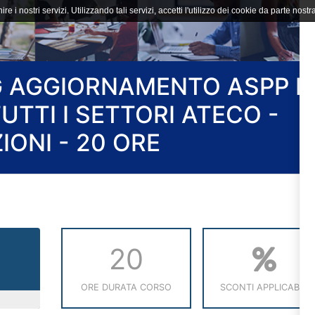
ire i nostri servizi. Utilizzando tali servizi, accetti l'utilizzo dei cookie da parte nostra
G AGGIORNAMENTO ASPP E
TUTTI I SETTORI ATECO -
IONI - 20 ORE
20
ORE DURATA CORSO
SCONTI APPLICABILI