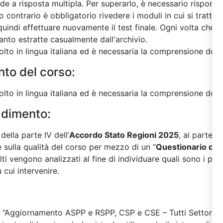
de a risposta multipla. Per superarlo, è necessario rispon
 contrario è obbligatorio rivedere i moduli in cui si tratta
uindi effettuare nuovamente il test finale. Ogni volta che si e
nto estratte casualmente dall'archivio.
lto in lingua italiana ed è necessaria la comprensione della 
nto del corso:
lto in lingua italiana ed è necessaria la comprensione della 
adimento:
ella parte IV dell’
Accordo Stato Regioni 2025
, ai parteci
 sulla qualità del corso per mezzo di un “
Questionario di 
lti vengono analizzati al fine di individuare quali sono i pr
 cui intervenire.
ne “Aggiornamento ASPP e RSPP, CSP e CSE – Tutti Settori A