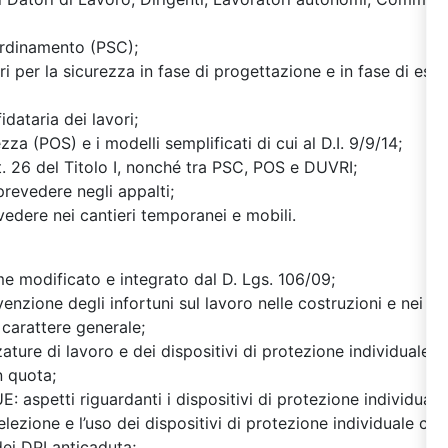
ordinamento (PSC);
ri per la sicurezza in fase di progettazione e in fase di ese
idataria dei lavori;
zza (POS) e i modelli semplificati di cui al D.I. 9/9/14;
art. 26 del Titolo I, nonché tra PSC, POS e DUVRI;
 prevedere negli appalti;
evedere nei cantieri temporanei e mobili.
me modificato e integrato dal D. Lgs. 106/09;
enzione degli infortuni sul lavoro nelle costruzioni e nei la
 carattere generale;
zzature di lavoro e dei dispositivi di protezione individuale (
n quota;
 aspetti riguardanti i dispositivi di protezione individuali 
lezione e l’uso dei dispositivi di protezione individuale cont
ei DPI anticaduta;