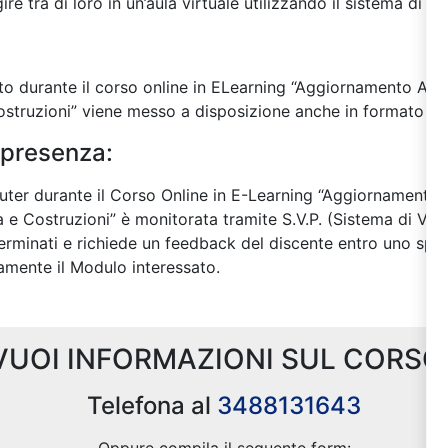
e tra di loro in un’aula virtuale utilizzando il sistema di ch
zzato durante il corso online in ELearning “Aggiornamento A
ostruzioni” viene messo a disposizione anche in formato st
 presenza:
puter durante il Corso Online in E-Learning “Aggiornament
a e Costruzioni” è monitorata tramite S.V.P. (Sistema di Verif
eterminati e richiede un feedback del discente entro uno spe
amente il Modulo interessato.
VUOI INFORMAZIONI SUL CORSO
Telefona al
3488131643
Oppure compila il seguente form: