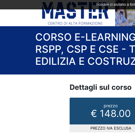
I cookie ci aiutano a forn
CORSO E-LEARNIN
RSPP, CSP E CSE - 
EDILIZIA E COSTRUZ
Dettagli sul corso
prezzo
€ 148.00
PREZZO IVA ESCLUSA